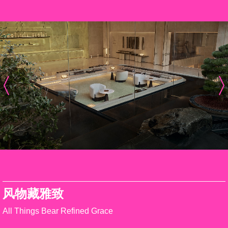
风物藏雅致
All Things Bear Refined Grace