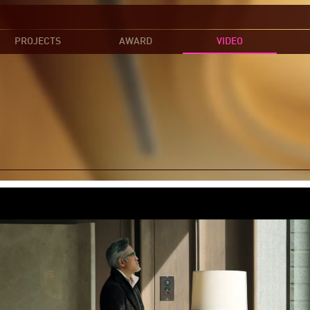
PROJECTS
AWARD
VIDEO
Residence
作品欣赏
得奖纪录
电视报导
住宅空间
Commercial
商业空间
Exhibitions
售展空间
Sample
样板空间
Sales Office
办公空间