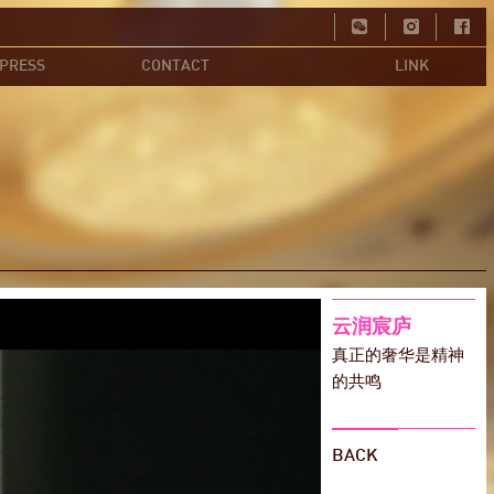
PRESS
CONTACT
LINK
TnAID
杂志刊登
联系我们
相关连结
台湾室协
云润宸庐
真正的奢华是精神
的共鸣
BACK